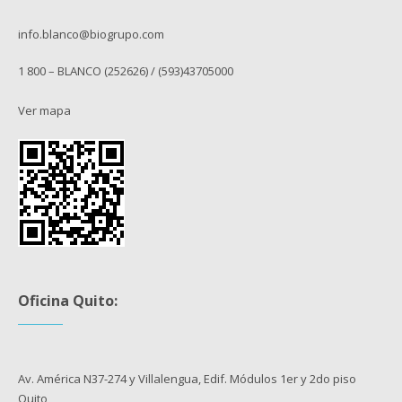
info.blanco@biogrupo.com
1 800 – BLANCO (252626) / (593)43705000
Ver mapa
Oficina Quito:
Av. América N37-274 y Villalengua, Edif. Módulos 1er y 2do piso
Quito