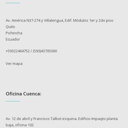
Av. América N37-274 y Villalengua, Edif. Módulos 1er y 2do piso
Quito
Pichincha
Ecuador
+59322464752 / (593)43705000
Ver mapa
Oficina Cuenca:
Av. 12 de abril y Francisco Talbot esquina. Edificio Impaqto planta
baja, oficina 102